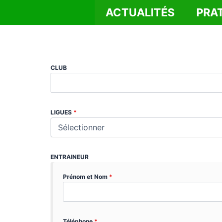
Aller
ACTUALITÉS
PRA
au
contenu
CLUB
LIGUES
*
ENTRAINEUR
Prénom et Nom
*
Téléphone
*